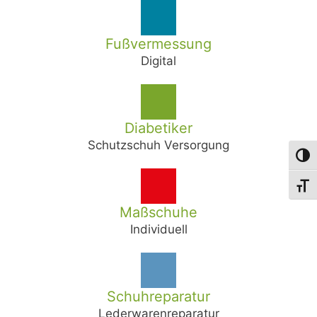
Fußvermessung
Digital
Diabetiker
Schutzschuh Versorgung
Umsch
Schri
Maßschuhe
Individuell
Schuhreparatur
Lederwarenreparatur