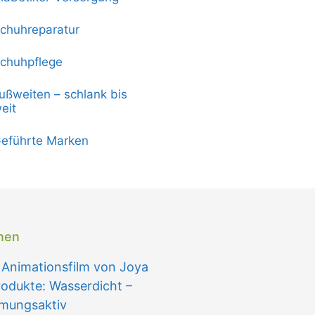
chuhreparatur
chuhpflege
ußweiten – schlank bis
eit
eführte Marken
onen
 Animationsfilm von Joya
dukte: Wasserdicht –
tmungsaktiv