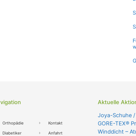
S
S
F
w
G
vigation
Aktuelle Akti
Joya-Schuhe /
GORE-TEX® Pro
Orthopädie
Kontakt
Winddicht – A
Diabetiker
Anfahrt