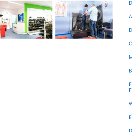
D
A
D
O
M
B
F
F
W
E
D