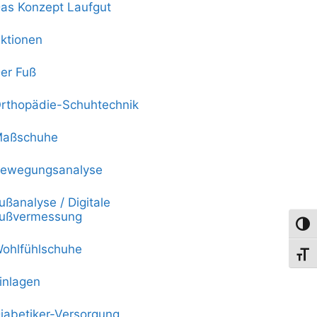
as Konzept Laufgut
ktionen
er Fuß
rthopädie-Schuhtechnik
aßschuhe
ewegungsanalyse
ußanalyse / Digitale
ußvermessung
Umsch
ohlfühlschuhe
Schri
inlagen
iabetiker-Versorgung